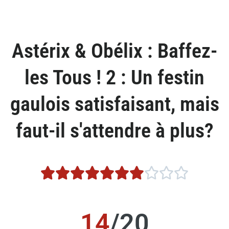
Astérix & Obélix : Baffez-
les Tous ! 2 : Un festin
gaulois satisfaisant, mais
faut-il s'attendre à plus?










14
/20