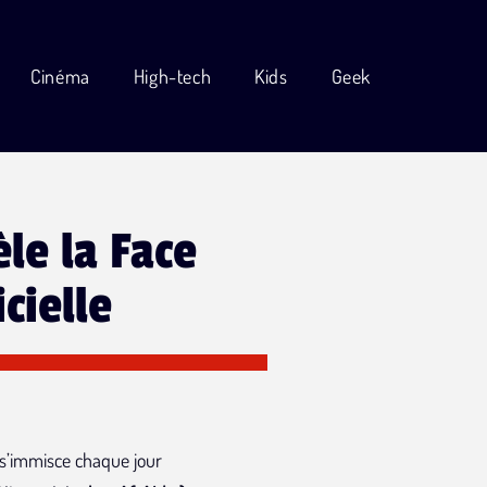
Cinéma
High-tech
Kids
Geek
èle la Face
cielle
e s’immisce chaque jour