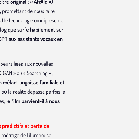
titre original : « AfrAId »)
,
promettant de nous faire
cette technologie omniprésente.
ologique surfe habilement sur
atGPT aux assistants vocaux en
 peurs liées aux nouvelles
M3GAN » ou « Searching »),
n mêlant angoisse familiale et
où la réalité dépasse parfois la
es,
le film parvient-il à nous
 prédictifs et perte de
ng-métrage de Blumhouse