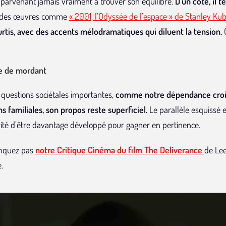
e parvenant jamais vraiment à trouver son équilibre.
D’un côté, il 
t des œuvres comme
« 2001, l’Odyssée de l’espace » de Stanley Kub
urtis, avec des accents mélodramatiques qui diluent la tension.
C
e de mordant
 questions sociétales importantes,
comme notre dépendance croiss
s familiales, son propos reste superficiel.
Le parallèle esquissé en
ité d’être davantage développé pour gagner en pertinence
.
anquez pas
notre Critique Cinéma du film The Deliverance
de Lee
.