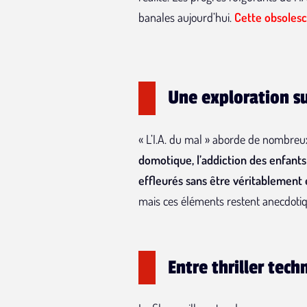
banales aujourd’hui.
Cette obsolesc
Une exploration s
« L’I.A. du mal » aborde de nombreux 
domotique, l’addiction des enfant
effleurés sans être véritablement 
mais ces éléments restent anecdotiqu
Entre thriller tec