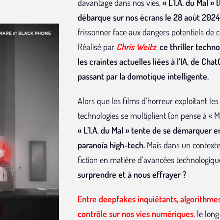
davantage dans nos vies,
« L’I.A. du Mal » (
débarque sur nos écrans le 28 août 2024
frissonner face aux dangers potentiels de 
Réalisé par
Chris Weitz
,
ce thriller techn
les craintes actuelles liées à l’IA, de Ch
passant par la domotique intelligente.
Alors que les films d’horreur exploitant les
technologies se multiplient (on pense à « 
« L’I.A. du Mal » tente de se démarquer e
paranoïa high-tech.
Mais dans un contexte 
fiction en matière d’avancées technologiqu
surprendre et à nous effrayer ?
Entre deepfakes inquiétants, algorithmes
contrôle sur nos vies numériques
, le lo