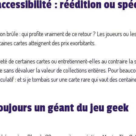
ccessibilité : réédition ou spé
tion brûle : qui profite vraiment de ce retour ? Les joueurs ou l
aines cartes atteignent des prix exorbitants.
areté de certaines cartes ou entretiennent-elles au contraire l
lgie sans dévaluer la valeur de collections entières. Pour beauco
éculatif : et si je tombais sur une carte rare qui vaut des centai
toujours un géant du jeu geek