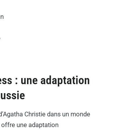
en
e
ess : une adaptation
ussie
e d’Agatha Christie dans un monde
 offre une adaptation