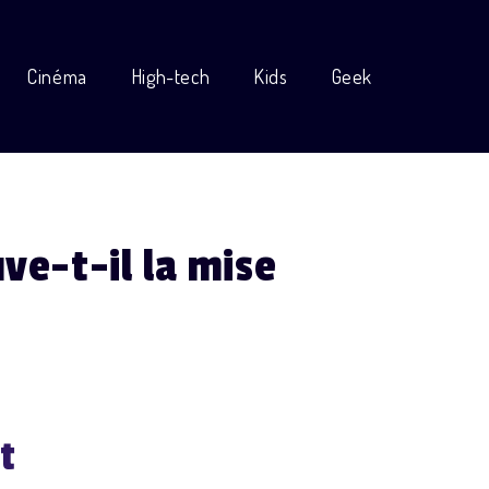
Cinéma
High-tech
Kids
Geek
ve-t-il la mise
t