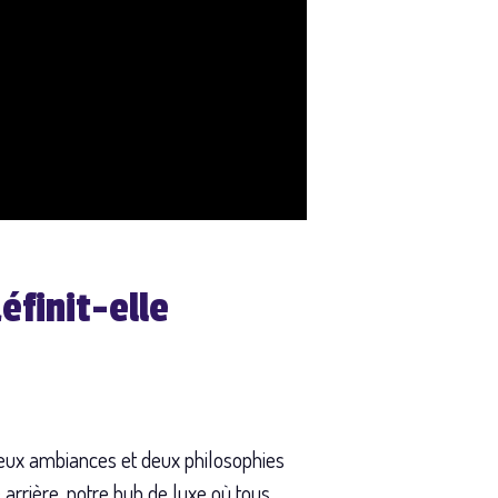
éfinit-elle
deux ambiances et deux philosophies
 arrière, notre hub de luxe où tous