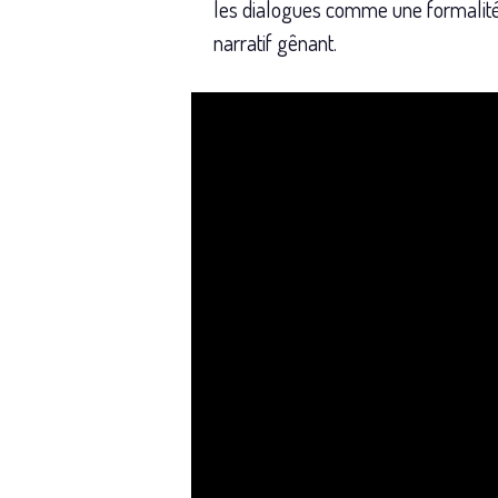
les dialogues comme une formalité 
narratif gênant.