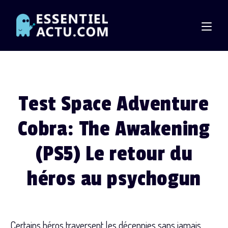
Skip
to
content
Test Space Adventure
Cobra: The Awakening
(PS5) Le retour du
héros au psychogun
Certains héros traversent les décennies sans jamais