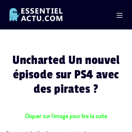
Skip
to
content
Uncharted Un nouvel
épisode sur PS4 avec
des pirates ?
Cliquer sur l’image pour lire la suite