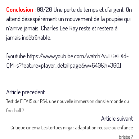
Conclusion :
08/20 Une perte de temps et d’argent. On
attend désespérément un mouvement de la poupée qui
n’arrive jamais. Charles Lee Ray reste et restera à
jamais indétrônable.
[youtube https://www.youtube.com/watch?v=LGeEXd-
QM-s?feature=player_detailpage&w=640&h=360]
Article précédent
Read
Test de FIFA15 sur PS4, une nouvelle immersion dans le monde du
more
football ?
Article suivant
articles
Critique cinéma Les tortues ninja : adaptation réussie ou enfance
brisée ?