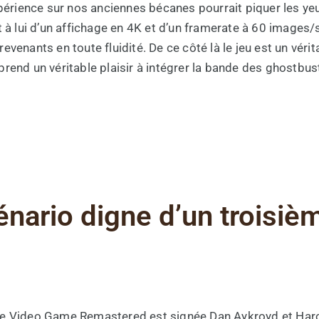
expérience sur nos anciennes bécanes pourrait piquer les y
lui d’un affichage en 4K et d’un framerate à 60 images/s
venants en toute fluidité. De ce côté là le jeu est un vérita
rend un véritable plaisir à intégrer la bande des ghostbus
nario digne d’un troisiè
he Video Game Remastered est signée Dan Aykroyd et Harol