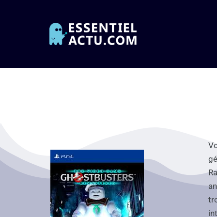
Vo
gé
Ra
an
tr
in