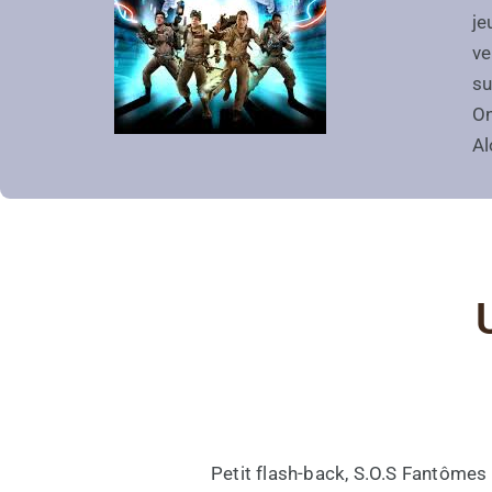
je
ve
su
On
Al
Petit flash-back, S.O.S Fantômes 