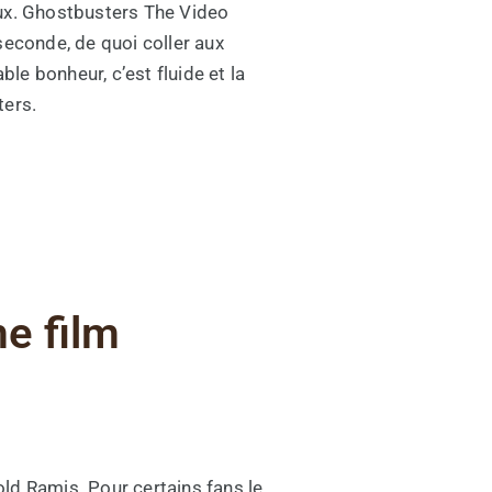
eux. Ghostbusters The Video
econde, de quoi coller aux
ble bonheur, c’est fluide et la
ters.
me film
d Ramis. Pour certains fans le