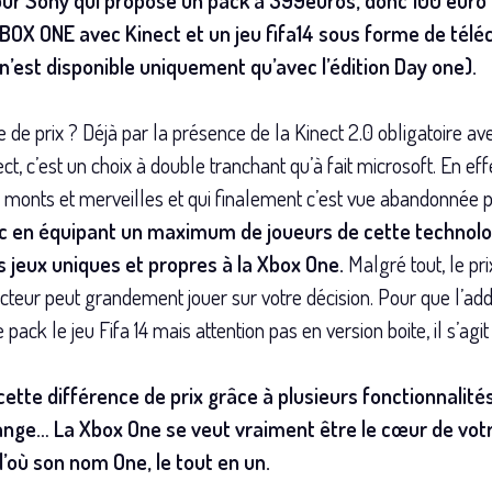
pour Sony qui propose un pack à 399euros, donc 100 euro
XBOX ONE avec Kinect et un jeu fifa14 sous forme de té
 n’est disponible uniquement qu’avec l’édition Day one).
de prix ? Déjà par la présence de la Kinect 2.0 obligatoire a
, c’est un choix à double tranchant qu’à fait microsoft. En effe
monts et merveilles et qui finalement c’est vue abandonnée 
 en équipant un maximum de joueurs de cette technologi
s jeux uniques et propres à la Xbox One.
Malgré tout, le pri
acteur peut grandement jouer sur votre décision. Pour que l’add
pack le jeu Fifa 14 mais attention pas en version boite, il s’ag
ette différence de prix grâce à plusieurs fonctionnalit
ange… La Xbox One se veut vraiment être le cœur de votr
d’où son nom One, le tout en un.