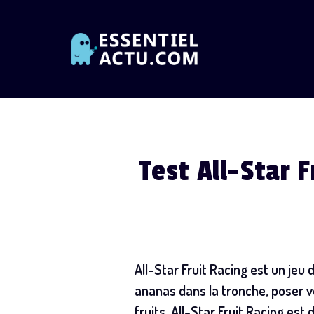
Skip
to
content
Test All-Star 
All-Star Fruit Racing est un jeu
ananas dans la tronche, poser vo
fruits. All-Star Fruit Racing es