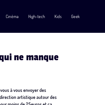
Cinéma
High-tech
Kids
Geek
t qui ne manque
z-vous à vous envoyer des
direction artistique autour des
h pour moins de 25euros et ça