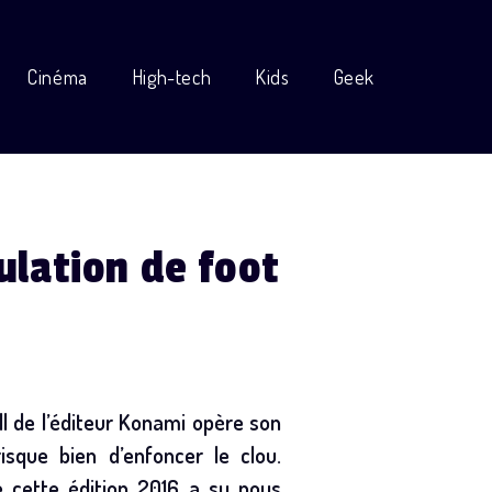
Cinéma
High-tech
Kids
Geek
ulation de foot
ll de l’éditeur Konami opère son
isque bien d’enfoncer le clou.
e cette édition 2016 a su nous