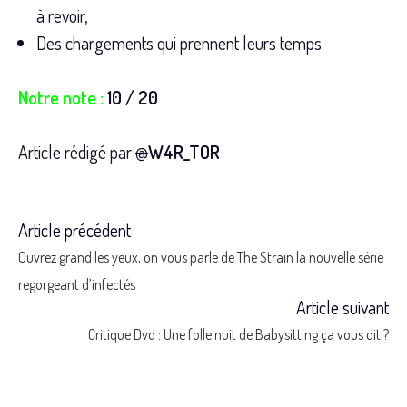
à revoir,
Des chargements qui prennent leurs temps.
Notre note :
10 / 20
Article rédigé par
@
W4R_TOR
Article précédent
Read
Ouvrez grand les yeux, on vous parle de The Strain la nouvelle série
more
regorgeant d’infectés
Article suivant
articles
Critique Dvd : Une folle nuit de Babysitting ça vous dit ?