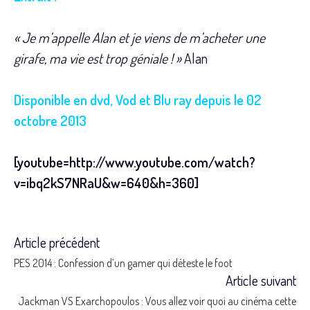
« Je m’appelle Alan et je viens de m’acheter une
girafe, ma vie est trop géniale ! »
Alan
Disponible en dvd, Vod et Blu ray depuis le 02
octobre 2013
[youtube=http://www.youtube.com/watch?
v=ibq2kS7NRaU&w=640&h=360]
Article précédent
Read
PES 2014 : Confession d’un gamer qui déteste le foot
more
Article suivant
Jackman VS Exarchopoulos : Vous allez voir quoi au cinéma cette
articles