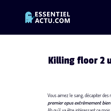
Skip
to
content
Killing floor 
Vous aimez le sang, décapiter des 
premier opus extrêmement bien acc
Ah qu’il va être intéressant ce mo