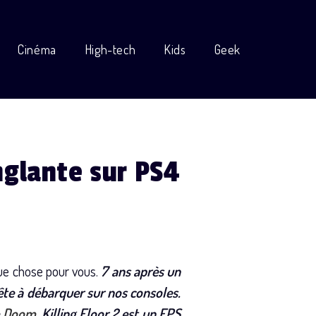
Cinéma
High-tech
Kids
Geek
nglante sur PS4
que chose pour vous.
7 ans après un
rête à débarquer sur nos consoles.
e
Doom
, Killing Floor 2 est un FPS