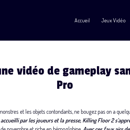
Accueil
Jeux Vidéo
2 une vidéo de gameplay sa
Pro
monstres et les objets contondants, ne bougez pas on a quel
ueilli par les joueurs et la presse, Killing Floor 2 s’app
is de novembre et riche en hémoglobine.
Avec ces faux airs d