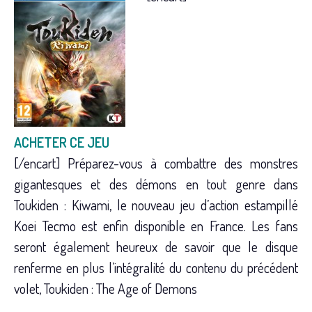
Sortie le :
27 mars 2015
Console(s) :
Ps4, PsVita
Genre(s) :
Action, RPG
Éditeur :
Koei Tecmo
Développeur :
Omega Force
Note :
15/20
ACHETER CE JEU
[/encart] Préparez-vous à combattre des monstres
gigantesques et des démons en tout genre dans
Toukiden : Kiwami, le nouveau jeu d’action estampillé
Koei Tecmo est enfin disponible en France. Les fans
seront également heureux de savoir que le disque
renferme en plus l’intégralité du contenu du précédent
volet, Toukiden : The Age of Demons