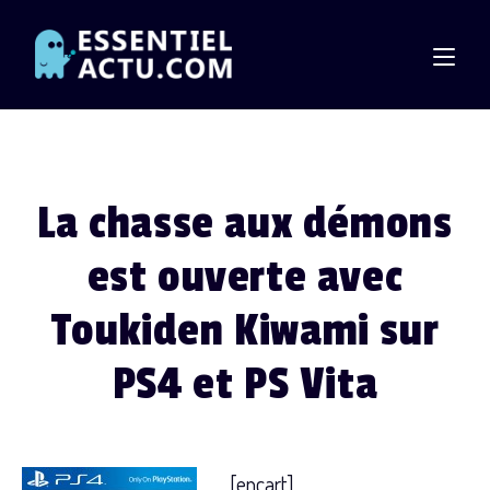
Skip
to
content
La chasse aux démons
est ouverte avec
Toukiden Kiwami sur
PS4 et PS Vita
[encart]
Toukiden : Kiwami