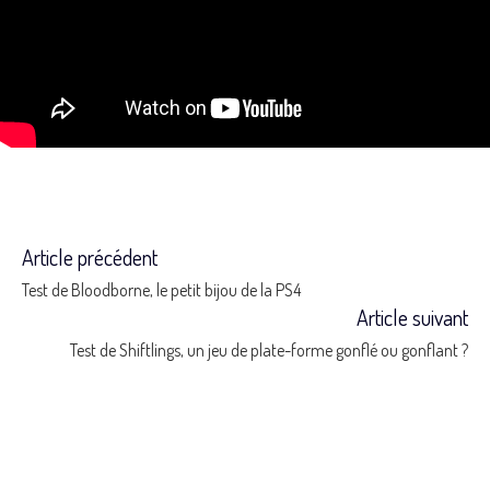
Article précédent
Read
Test de Bloodborne, le petit bijou de la PS4
more
Article suivant
Test de Shiftlings, un jeu de plate-forme gonflé ou gonflant ?
articles