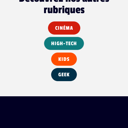
rubriques
CINÉMA
HIGH-TECH
KIDS
GEEK