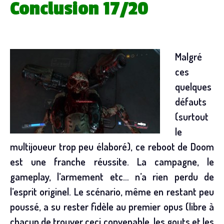
Conclusion 17/20
Malgré
ces
quelques
défauts
(surtout
le
multijoueur trop peu élaboré), ce reboot de Doom
est une franche réussite. La campagne, le
gameplay, l’armement etc… n’a rien perdu de
l’esprit originel. Le scénario, même en restant peu
poussé, a su rester fidèle au premier opus (libre à
chacun de trouver ceci convenable, les gouts et les