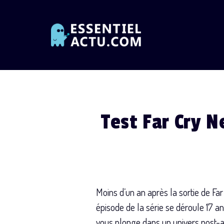
Skip
to
content
Test Far Cry N
Moins d’un an après la sortie de Far
épisode de la série se déroule 17 
vous plonge dans un univers post-a