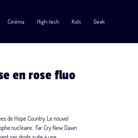
Cinéma
High-tech
Kids
Geek
se en rose fluo
agées de Hope Country. Le nouvel
trophe nucléaire. Far Cry New Dawn
nt ses droits suite à une