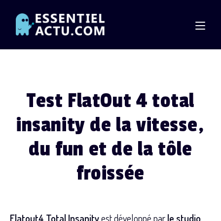
Skip
to
content
Test FlatOut 4 total
insanity de la vitesse,
du fun et de la tôle
froissée
Flatout4 Total Insanity
est développé par
le studio