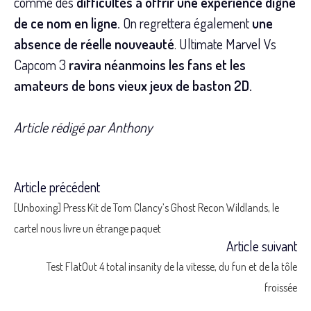
comme des
difficultés à offrir une expérience digne
de ce nom en ligne.
On regrettera également
une
absence de réelle nouveauté
. Ultimate Marvel Vs
Capcom 3
ravira néanmoins les fans et les
amateurs de bons vieux jeux de baston 2D.
Article rédigé par Anthony
Article précédent
Read
[Unboxing] Press Kit de Tom Clancy’s Ghost Recon Wildlands, le
more
cartel nous livre un étrange paquet
Article suivant
articles
Test FlatOut 4 total insanity de la vitesse, du fun et de la tôle
froissée