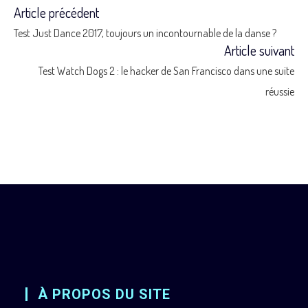
Article précédent
Read
Test Just Dance 2017, toujours un incontournable de la danse ?
more
Article suivant
Test Watch Dogs 2 : le hacker de San Francisco dans une suite
articles
réussie
À PROPOS DU SITE