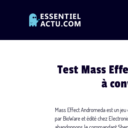
Skip
to
content
Test Mass Eff
à con
Mass Effect Andromeda est un jeu d
par BioWare et édité chez Electroni
abandonnons le commandant Shepard 