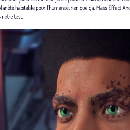
planète habitable pour l’humanité, rien que ça. Mass Effect An
 notre test.