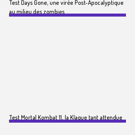
Test Days Gone, une virée Post-Apocalyptique
au milieu des zombies
Test Mortal Kombat 11, la Klaque tant attendue